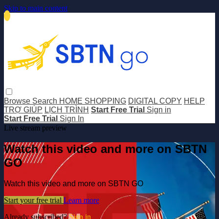
Skip to main content
Browse
Search
HOME SHOPPING
DIGITAL COPY
HELP
TRỢ GIÚP
LỊCH TRÌNH
Start Free Trial
Sign in
Start Free Trial
Sign In
Live stream preview
Watch this video and more on SBTN
GO
Watch this video and more on SBTN GO
Start your free trial
Learn more
Already subscribed?
Sign in