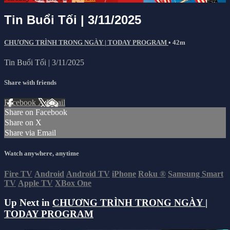
Tin Buổi Tối | 3/11/2025
CHƯƠNG TRÌNH TRONG NGÀY | TODAY PROGRAM
• 42m
Tin Buổi Tối | 3/11/2025
Share with friends
Facebook
X
Email
Share on Facebook
Share on X
Share via Email
Watch anywhere, anytime
Fire TV
Android
Android TV
iPhone
Roku
®
Samsung Smart
TV
Apple TV
XBox One
Up Next in
CHƯƠNG TRÌNH TRONG NGÀY |
TODAY PROGRAM