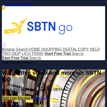
Skip to main content
Browse
Search
HOME SHOPPING
DIGITAL COPY
HELP
TRỢ GIÚP
LỊCH TRÌNH
Start Free Trial
Sign in
Start Free Trial
Sign In
Live stream preview
Watch this video and more on SBTN
GO
Watch this video and more on SBTN GO
Start your free trial
Learn more
Already subscribed?
Sign in