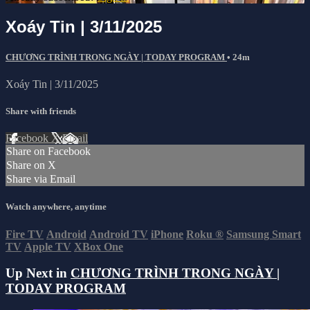
Xoáy Tin | 3/11/2025
CHƯƠNG TRÌNH TRONG NGÀY | TODAY PROGRAM
• 24m
Xoáy Tin | 3/11/2025
Share with friends
Facebook
X
Email
Share on Facebook
Share on X
Share via Email
Watch anywhere, anytime
Fire TV
Android
Android TV
iPhone
Roku
®
Samsung Smart
TV
Apple TV
XBox One
Up Next in
CHƯƠNG TRÌNH TRONG NGÀY |
TODAY PROGRAM