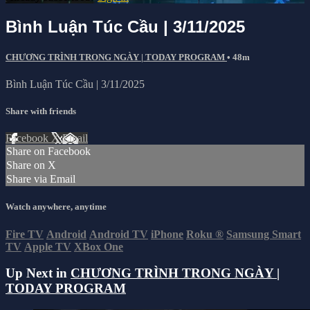
Bình Luận Túc Cầu | 3/11/2025
CHƯƠNG TRÌNH TRONG NGÀY | TODAY PROGRAM
• 48m
Bình Luận Túc Cầu | 3/11/2025
Share with friends
Facebook
X
Email
Share on Facebook
Share on X
Share via Email
Watch anywhere, anytime
Fire TV
Android
Android TV
iPhone
Roku
®
Samsung Smart
TV
Apple TV
XBox One
Up Next in
CHƯƠNG TRÌNH TRONG NGÀY |
TODAY PROGRAM