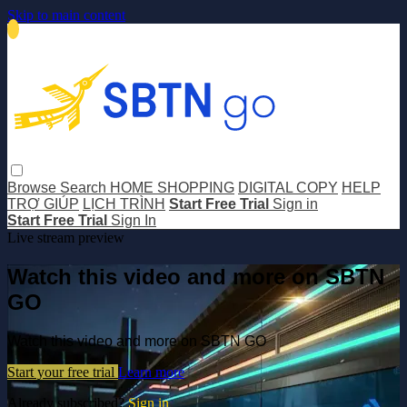
Skip to main content
Browse
Search
HOME SHOPPING
DIGITAL COPY
HELP
TRỢ GIÚP
LỊCH TRÌNH
Start Free Trial
Sign in
Start Free Trial
Sign In
Live stream preview
Watch this video and more on SBTN
GO
Watch this video and more on SBTN GO
Start your free trial
Learn more
Already subscribed?
Sign in