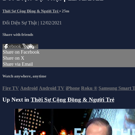
Thời Sự Cộng Đồng & Người Trẻ
• 25m
Đối Diện Sự Thật | 12/02/2021
Share with friends
Facebook
X
Email
Share on Facebook
Share on X
Share via Email
Watch anywhere, anytime
Fire TV
Android
Android TV
iPhone
Roku
®
Samsung Smart 
Up Next in
Thời Sự Cộng Đồng & Người Trẻ