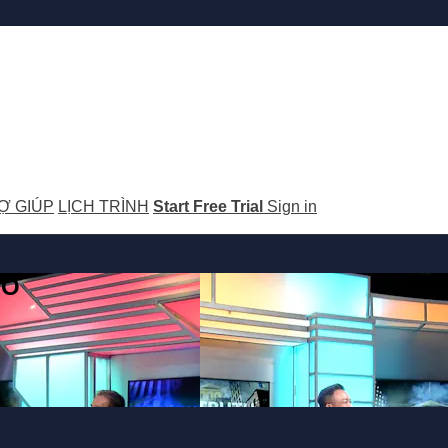
Ợ GIÚP
LỊCH TRÌNH
Start Free Trial
Sign in
GO