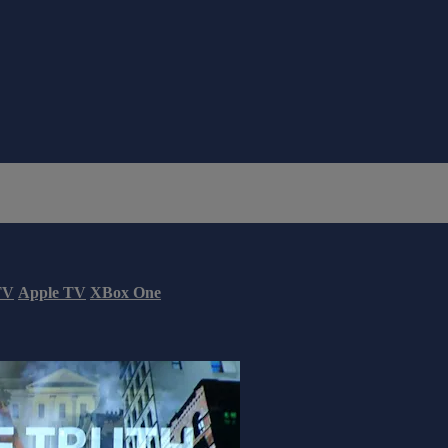
TV
Apple TV
XBox One