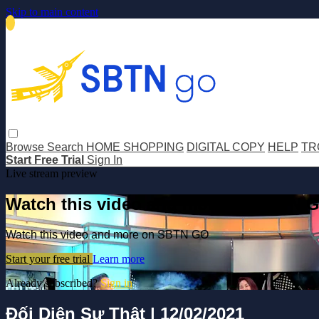
Skip to main content
Browse
Search
HOME SHOPPING
DIGITAL COPY
HELP
TR
Start Free Trial
Sign In
Live stream preview
Watch this video and more on SBTN 
Watch this video and more on SBTN GO
Start your free trial
Learn more
Already subscribed?
Sign in
Đối Diện Sự Thật | 12/02/2021