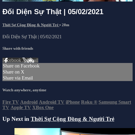
Đối Diện Sự Thật | 05/02/2021
Thời Sự Cộng Đồng & Người Trẻ
• 28m
Đối Diện Sự Thật | 05/02/2021
Share with friends
Facebook
X
Email
Share on Facebook
Share on X
Share via Email
Watch anywhere, anytime
Fire TV
Android
Android TV
iPhone
Roku
®
Samsung Smart
TV
Apple TV
XBox One
Up Next in
Thời Sự Cộng Đồng & Người Trẻ