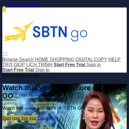
Skip to main content
Browse
Search
HOME SHOPPING
DIGITAL COPY
HELP
TRỢ GIÚP
LỊCH TRÌNH
Start Free Trial
Sign in
Start Free Trial
Sign In
Live stream preview
Watch this video and more on SBTN
GO
Watch this video and more on SBTN GO
Start your free trial
Learn more
Already subscribed?
Sign in