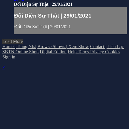
Đối Diện Sự Thật | 29/01/2021
Đối Diện Sự Thật | 29/01/2021
Đối Diện Sự Thật | 29/01/2021
Load More
Home | Trang Nhà
Browse Shows | Xem Show
Contact | Liên Lạc
SBTN Online Shop
Digital Edition
Help
Terms
Privacy
Cookies
Sign in
×