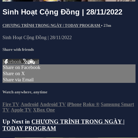
Sinh Hoạt Cộng Đồng | 28/11/2022
CHƯƠNG TRÌNH TRONG NGÀY | TODAY PROGRAM
• 23m
Sinh Hoạt Cộng Đồng | 28/11/2022
Share with friends
Facebook
X
Email
Share on Facebook
Share on X
Share via Email
Watch anywhere, anytime
Fire TV
Android
Android TV
iPhone
Roku
®
Samsung Smart
TV
Apple TV
XBox One
Up Next in
CHƯƠNG TRÌNH TRONG NGÀY |
TODAY PROGRAM