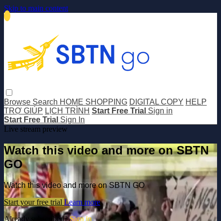
Skip to main content
Browse
Search
HOME SHOPPING
DIGITAL COPY
HELP
TRỢ GIÚP
LỊCH TRÌNH
Start Free Trial
Sign in
Start Free Trial
Sign In
Live stream preview
Watch this video and more on SBTN
GO
Watch this video and more on SBTN GO
Start your free trial
Learn more
Already subscribed?
Sign in