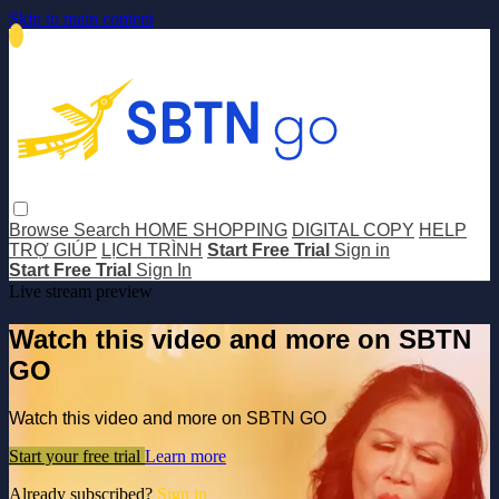
Skip to main content
Browse
Search
HOME SHOPPING
DIGITAL COPY
HELP
TRỢ GIÚP
LỊCH TRÌNH
Start Free Trial
Sign in
Start Free Trial
Sign In
Live stream preview
Watch this video and more on SBTN
GO
Watch this video and more on SBTN GO
Start your free trial
Learn more
Already subscribed?
Sign in