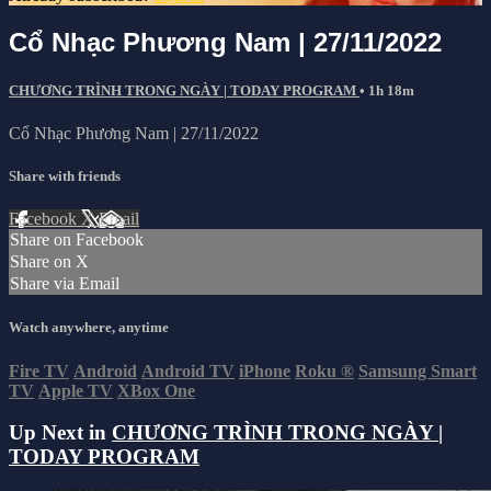
Cổ Nhạc Phương Nam | 27/11/2022
CHƯƠNG TRÌNH TRONG NGÀY | TODAY PROGRAM
• 1h 18m
Cổ Nhạc Phương Nam | 27/11/2022
Share with friends
Facebook
X
Email
Share on Facebook
Share on X
Share via Email
Watch anywhere, anytime
Fire TV
Android
Android TV
iPhone
Roku
®
Samsung Smart
TV
Apple TV
XBox One
Up Next in
CHƯƠNG TRÌNH TRONG NGÀY |
TODAY PROGRAM