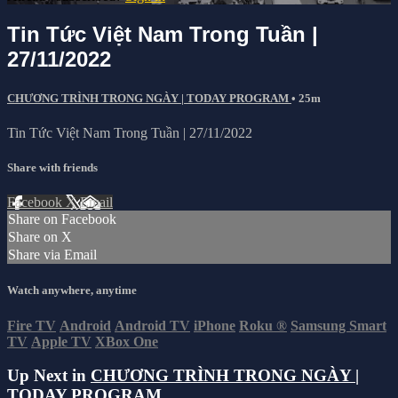
Tin Tức Việt Nam Trong Tuần |
27/11/2022
CHƯƠNG TRÌNH TRONG NGÀY | TODAY PROGRAM
• 25m
Tin Tức Việt Nam Trong Tuần | 27/11/2022
Share with friends
Facebook
X
Email
Share on Facebook
Share on X
Share via Email
Watch anywhere, anytime
Fire TV
Android
Android TV
iPhone
Roku
®
Samsung Smart
TV
Apple TV
XBox One
Up Next in
CHƯƠNG TRÌNH TRONG NGÀY |
TODAY PROGRAM