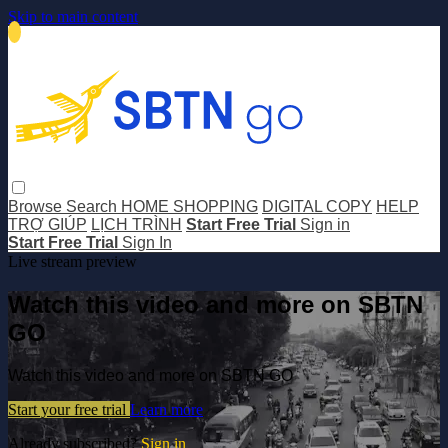
Skip to main content
Browse
Search
HOME SHOPPING
DIGITAL COPY
HELP
TRỢ GIÚP
LỊCH TRÌNH
Start Free Trial
Sign in
Start Free Trial
Sign In
Live stream preview
Watch this video and more on SBTN
GO
Watch this video and more on SBTN GO
Start your free trial
Learn more
Already subscribed?
Sign in