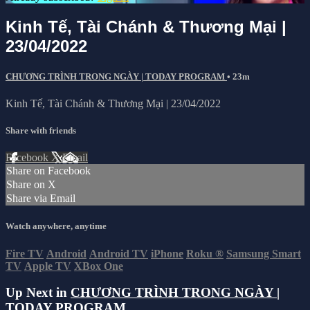
Kinh Tế, Tài Chánh & Thương Mại |
23/04/2022
CHƯƠNG TRÌNH TRONG NGÀY | TODAY PROGRAM
• 23m
Kinh Tế, Tài Chánh & Thương Mại | 23/04/2022
Share with friends
Facebook
X
Email
Share on Facebook
Share on X
Share via Email
Watch anywhere, anytime
Fire TV
Android
Android TV
iPhone
Roku
®
Samsung Smart
TV
Apple TV
XBox One
Up Next in
CHƯƠNG TRÌNH TRONG NGÀY |
TODAY PROGRAM