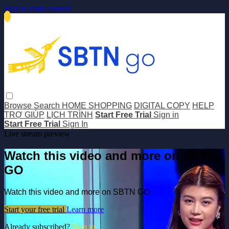
Skip to main content
Browse
Search
HOME SHOPPING
DIGITAL COPY
HELP
TRỢ GIÚP
LỊCH TRÌNH
Start Free Trial
Sign in
Start Free Trial
Sign In
Live stream preview
Watch this video and more on SBTN
GO
Watch this video and more on SBTN GO
Start your free trial
Learn more
Already subscribed?
Sign in