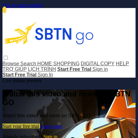
Skip to main content
Browse
Search
HOME SHOPPING
DIGITAL COPY
HELP
TRỢ GIÚP
LỊCH TRÌNH
Start Free Trial
Sign in
Start Free Trial
Sign In
Live stream preview
Watch this video and more on SBTN
GO
Watch this video and more on SBTN GO
Start your free trial
Learn more
Already subscribed?
Sign in