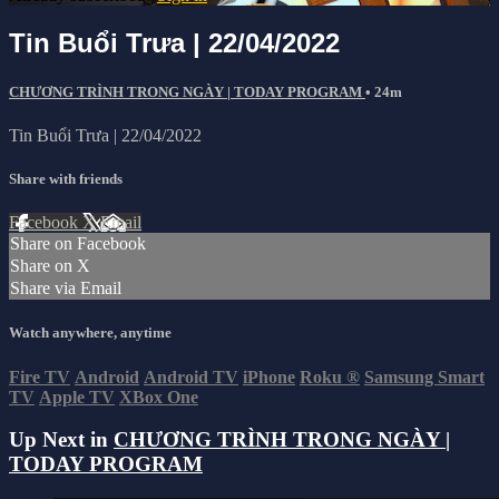
Tin Buổi Trưa | 22/04/2022
CHƯƠNG TRÌNH TRONG NGÀY | TODAY PROGRAM
• 24m
Tin Buổi Trưa | 22/04/2022
Share with friends
Facebook
X
Email
Share on Facebook
Share on X
Share via Email
Watch anywhere, anytime
Fire TV
Android
Android TV
iPhone
Roku
®
Samsung Smart
TV
Apple TV
XBox One
Up Next in
CHƯƠNG TRÌNH TRONG NGÀY |
TODAY PROGRAM