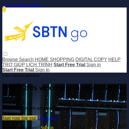
Skip to main content
Browse
Search
HOME SHOPPING
DIGITAL COPY
HELP
TRỢ GIÚP
LỊCH TRÌNH
Start Free Trial
Sign in
Start Free Trial
Sign In
Live stream preview
Watch this video and more on SBTN
GO
Watch this video and more on SBTN GO
Start your free trial
Learn more
Already subscribed?
Sign in