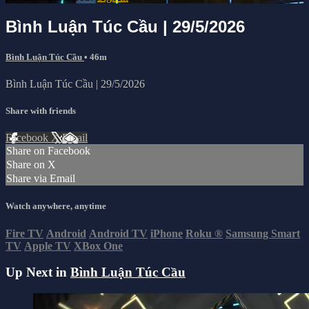
Bình Luận Túc Cầu | 29/5/2026
Bình Luận Túc Cầu
• 46m
Bình Luận Túc Cầu | 29/5/2026
Share with friends
Facebook
X
Email
Share on Facebook
Share on X
Share via Email
Watch anywhere, anytime
Fire TV
Android
Android TV
iPhone
Roku
®
Samsung Smart
TV
Apple TV
XBox One
Up Next in
Bình Luận Túc Cầu