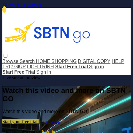
Skip to main content
Browse
Search
HOME SHOPPING
DIGITAL COPY
HELP
TRỢ GIÚP
LỊCH TRÌNH
Start Free Trial
Sign in
Start Free Trial
Sign In
Live stream preview
Watch this video and more on SBTN
GO
Watch this video and more on SBTN GO
Start your free trial
Learn more
Already subscribed?
Sign in