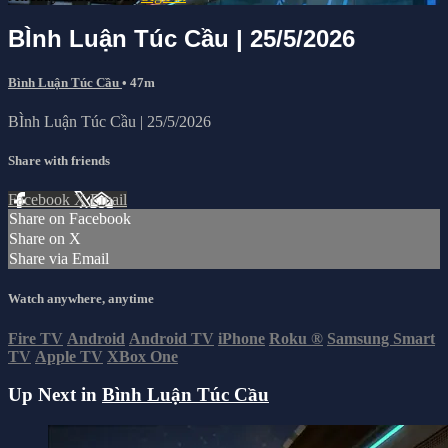
BÌnh Luận Túc Cầu | 25/5/2026
Bình Luận Túc Cầu
• 47m
BÌnh Luận Túc Cầu | 25/5/2026
Share with friends
Facebook
X
Email
Share on Facebook
Share on X
Share via Email
Watch anywhere, anytime
Fire TV
Android
Android TV
iPhone
Roku
®
Samsung Smart
TV
Apple TV
XBox One
Up Next in
Bình Luận Túc Cầu