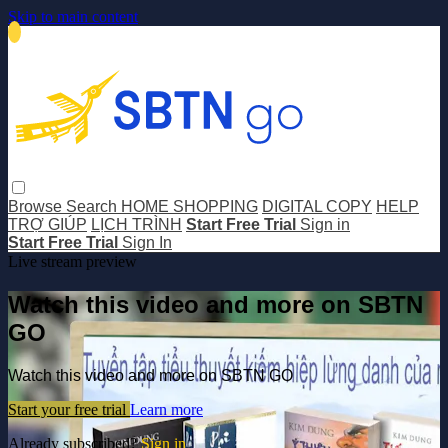
Skip to main content
Browse
Search
HOME SHOPPING
DIGITAL COPY
HELP
TRỢ GIÚP
LỊCH TRÌNH
Start Free Trial
Sign in
Start Free Trial
Sign In
Live stream preview
Watch this video and more on SBTN
GO
Watch this video and more on SBTN GO
Start your free trial
Learn more
Already subscribed?
Sign in