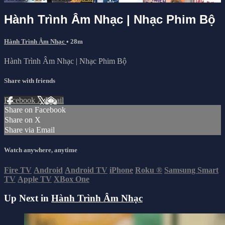
Hành Trình Âm Nhạc | Nhạc Phim Bộ
Hành Trình Âm Nhạc
• 28m
Hành Trình Âm Nhạc | Nhạc Phim Bộ
Share with friends
Facebook
X
Email
Share on Facebook
Share on X
Share via Email
Watch anywhere, anytime
Fire TV
Android
Android TV
iPhone
Roku
®
Samsung Smart
TV
Apple TV
XBox One
Up Next in
Hành Trình Âm Nhạc