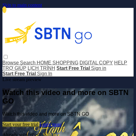
Skip to main content
Browse
Search
HOME SHOPPING
DIGITAL COPY
HELP
TRỢ GIÚP
LỊCH TRÌNH
Start Free Trial
Sign in
Start Free Trial
Sign In
Live stream preview
Watch this video and more on SBTN
GO
Watch this video and more on SBTN GO
Start your free trial
Learn more
Already subscribed?
Sign in