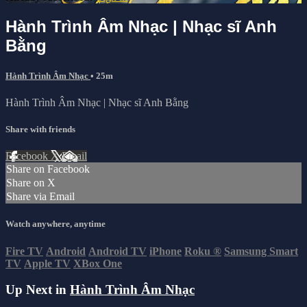
Hành Trình Âm Nhạc | Nhạc sĩ Anh
Bằng
Hành Trình Âm Nhạc
• 25m
Hành Trình Âm Nhạc | Nhạc sĩ Anh Bằng
Share with friends
Facebook
X
Email
Share on Facebook
Share on X
Share via Email
Watch anywhere, anytime
Fire TV
Android
Android TV
iPhone
Roku
®
Samsung Smart
TV
Apple TV
XBox One
Up Next in
Hành Trình Âm Nhạc