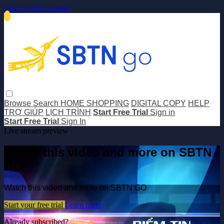
Skip to main content
Browse
Search
HOME SHOPPING
DIGITAL COPY
HELP
TRỢ GIÚP
LỊCH TRÌNH
Start Free Trial
Sign in
Start Free Trial
Sign In
Live stream preview
Watch this video and more on SBTN
GO
Watch this video and more on SBTN GO
Start your free trial
Learn more
Already subscribed?
Sign in