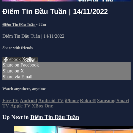
Điểm Tin Đầu Tuần | 14/11/2022
Điểm Tin Đầu Tuần
• 22m
Điểm Tin Đầu Tuần | 14/11/2022
Share with friends
Facebook
X
Email
Share on Facebook
Share on X
Share via Email
Watch anywhere, anytime
Fire TV
Android
Android TV
iPhone
Roku
®
Samsung Smart
TV
Apple TV
XBox One
Up Next in
Điểm Tin Đầu Tuần