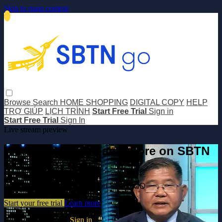
Skip to main content
Browse
Search
HOME SHOPPING
DIGITAL COPY
HELP
TRỢ GIÚP
LỊCH TRÌNH
Start Free Trial
Sign in
Start Free Trial
Sign In
Live stream preview
Watch this video and more on SBTN
GO
Watch this video and more on SBTN GO
Start your free trial
Learn more
Already subscribed?
Sign in