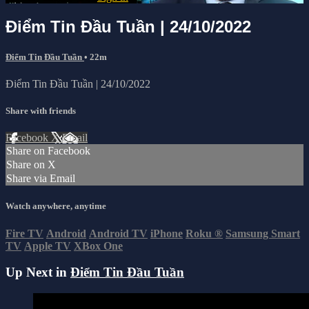
Điểm Tin Đầu Tuần | 24/10/2022
Điểm Tin Đầu Tuần
• 22m
Điểm Tin Đầu Tuần | 24/10/2022
Share with friends
Facebook
X
Email
Share on Facebook
Share on X
Share via Email
Watch anywhere, anytime
Fire TV
Android
Android TV
iPhone
Roku
®
Samsung Smart
TV
Apple TV
XBox One
Up Next in
Điểm Tin Đầu Tuần