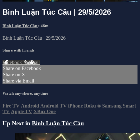
Bình Luận Túc Cầu | 29/5/2026
Bình Luận Túc Cầu
• 46m
Bình Luận Túc Cầu | 29/5/2026
Share with friends
Facebook
X
Email
Share on Facebook
Share on X
Share via Email
Watch anywhere, anytime
Fire TV
Android
Android TV
iPhone
Roku
®
Samsung Smart
TV
Apple TV
XBox One
Up Next in
Bình Luận Túc Cầu