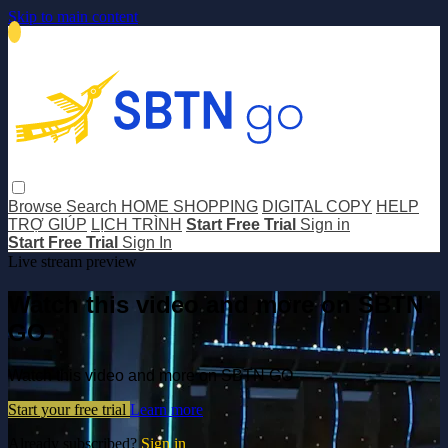
Skip to main content
Browse
Search
HOME SHOPPING
DIGITAL COPY
HELP
TRỢ GIÚP
LỊCH TRÌNH
Start Free Trial
Sign in
Start Free Trial
Sign In
Live stream preview
Watch this video and more on SBTN
GO
Watch this video and more on SBTN GO
Start your free trial
Learn more
Already subscribed?
Sign in