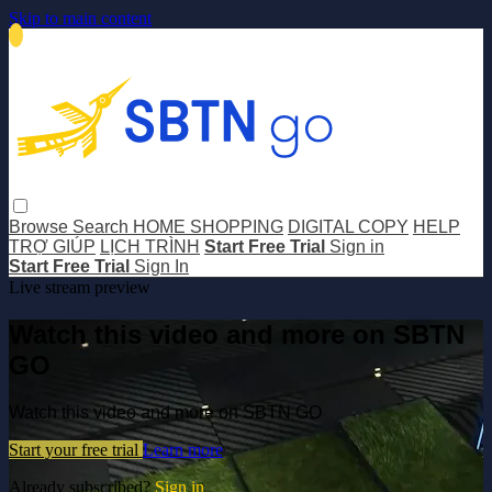
Skip to main content
Browse
Search
HOME SHOPPING
DIGITAL COPY
HELP
TRỢ GIÚP
LỊCH TRÌNH
Start Free Trial
Sign in
Start Free Trial
Sign In
Live stream preview
Watch this video and more on SBTN
GO
Watch this video and more on SBTN GO
Start your free trial
Learn more
Already subscribed?
Sign in