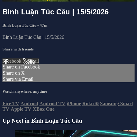
Bình Luận Túc Cầu | 15/5/2026
Bình Luận Túc Cầu
• 47m
Bình Luận Túc Cầu | 15/5/2026
Share with friends
Facebook
X
Email
Share on Facebook
Share on X
Share via Email
Watch anywhere, anytime
Fire TV
Android
Android TV
iPhone
Roku
®
Samsung Smart
TV
Apple TV
XBox One
Up Next in
Bình Luận Túc Cầu