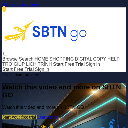
Skip to main content
Browse
Search
HOME SHOPPING
DIGITAL COPY
HELP
TRỢ GIÚP
LỊCH TRÌNH
Start Free Trial
Sign in
Start Free Trial
Sign In
Live stream preview
Watch this video and more on SBTN
GO
Watch this video and more on SBTN GO
Start your free trial
Learn more
Already subscribed?
Sign in