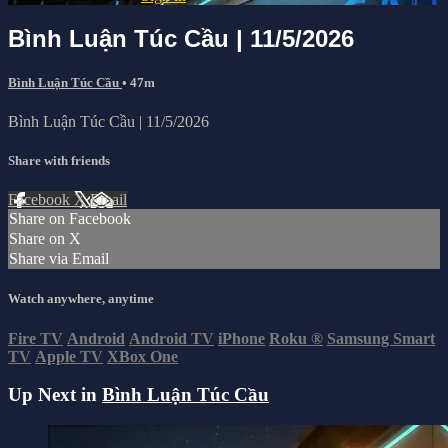
Bình Luận Túc Cầu | 11/5/2026
Bình Luận Túc Cầu
• 47m
Bình Luận Túc Cầu | 11/5/2026
Share with friends
Facebook
X
Email
Share on Facebook
Share on X
Share via Email
Watch anywhere, anytime
Fire TV
Android
Android TV
iPhone
Roku
®
Samsung Smart
TV
Apple TV
XBox One
Up Next in
Bình Luận Túc Cầu