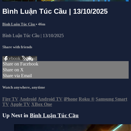
Bình Luận Túc Cầu | 13/10/2025
Bình Luận Túc Cầu
• 46m
Bình Luận Túc Cầu | 13/10/2025
Share with friends
Facebook
X
Email
Share on Facebook
Share on X
Share via Email
Watch anywhere, anytime
Fire TV
Android
Android TV
iPhone
Roku
®
Samsung Smart
TV
Apple TV
XBox One
Up Next in
Bình Luận Túc Cầu