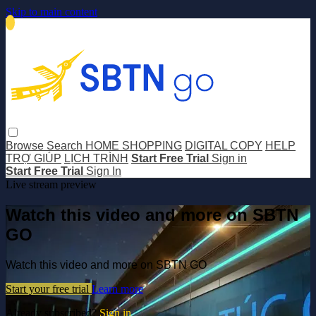
Skip to main content
Browse
Search
HOME SHOPPING
DIGITAL COPY
HELP
TRỢ GIÚP
LỊCH TRÌNH
Start Free Trial
Sign in
Start Free Trial
Sign In
Live stream preview
Watch this video and more on SBTN
GO
Watch this video and more on SBTN GO
Start your free trial
Learn more
Already subscribed?
Sign in