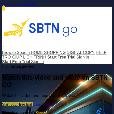
Skip to main content
Browse
Search
HOME SHOPPING
DIGITAL COPY
HELP
TRỢ GIÚP
LỊCH TRÌNH
Start Free Trial
Sign in
Start Free Trial
Sign In
Live stream preview
Watch this video and more on SBTN
GO
Watch this video and more on SBTN GO
Start your free trial
Learn more
Already subscribed?
Sign in