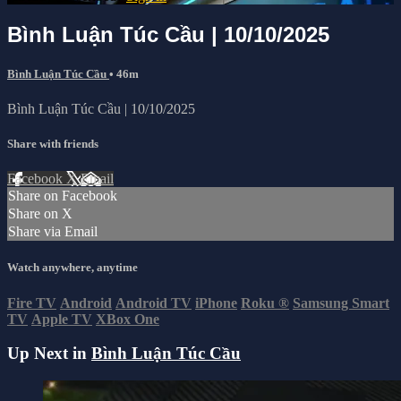
Bình Luận Túc Cầu | 10/10/2025
Bình Luận Túc Cầu
• 46m
Bình Luận Túc Cầu | 10/10/2025
Share with friends
Facebook
X
Email
Share on Facebook
Share on X
Share via Email
Watch anywhere, anytime
Fire TV
Android
Android TV
iPhone
Roku
®
Samsung Smart
TV
Apple TV
XBox One
Up Next in
Bình Luận Túc Cầu