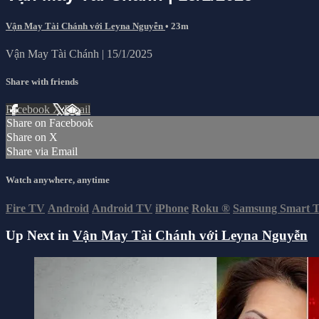
Vận May Tài Chánh với Leyna Nguyễn
• 23m
Vận May Tài Chánh | 15/1/2025
Share with friends
Facebook
X
Email
Share on Facebook
Share on X
Share via Email
Watch anywhere, anytime
Fire TV
Android
Android TV
iPhone
Roku
®
Samsung Smart 
Up Next in
Vận May Tài Chánh với Leyna Nguyễn