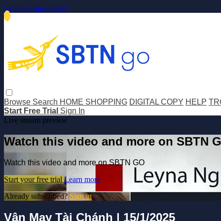
Skip to main content
Browse
Search
HOME SHOPPING
DIGITAL COPY
HELP
TR
Start Free Trial
Sign In
Live stream preview
Watch this video and more on SBTN 
Watch this video and more on SBTN GO
Start your free trial
Learn more
Already subscribed?
Sign in
Vận May Tài Chánh | 15/1/2025