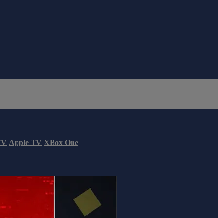
TV
Apple TV
XBox One