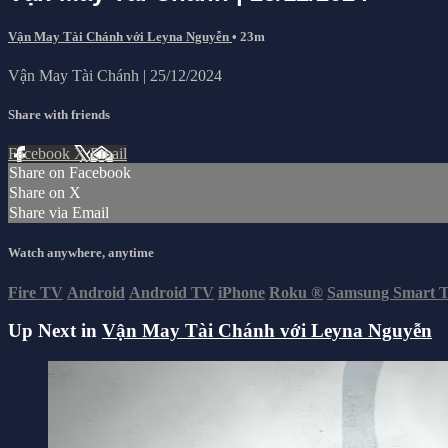
Vận May Tài Chánh với Leyna Nguyễn
• 23m
Vận May Tài Chánh | 25/12/2024
Share with friends
Facebook
X
Email
Share on Facebook
Share on X
Share via Email
Watch anywhere, anytime
Fire TV
Android
Android TV
iPhone
Roku
®
Samsung Smart 
Up Next in
Vận May Tài Chánh với Leyna Nguyễn