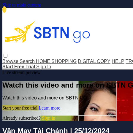
Skip to main content
Browse
Search
HOME SHOPPING
DIGITAL COPY
HELP
TR
Start Free Trial
Sign In
Live stream preview
Watch this video and more on SBTN 
Watch this video and more on SBTN GO
Start your free trial
Learn more
Already subscribed?
Sign in
Vận May Tài Chánh | 25/12/2024