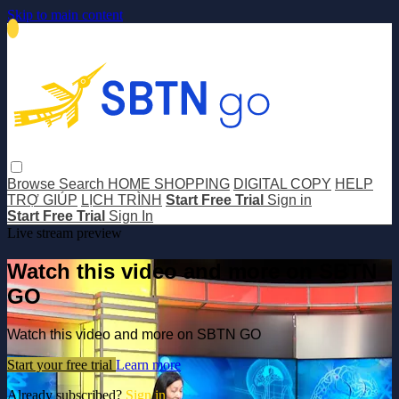
Skip to main content
Browse
Search
HOME SHOPPING
DIGITAL COPY
HELP
TRỢ GIÚP
LỊCH TRÌNH
Start Free Trial
Sign in
Start Free Trial
Sign In
Live stream preview
Watch this video and more on SBTN
GO
Watch this video and more on SBTN GO
Start your free trial
Learn more
Already subscribed?
Sign in