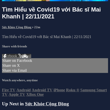
Tìm Hiểu về Covid19 với Bác sĩ Mai
Khanh | 22/11/2021
Sức Khỏe Cộng Đồng
• 22m
Tìm Hiểu về Covid19 với Bác sĩ Mai Khanh | 22/11/2021
Share with friends
Facebook
X
Email
Share on Facebook
Share on X
Share via Email
Watch anywhere, anytime
Fire TV
Android
Android TV
iPhone
Roku
®
Samsung Smart
TV
Apple TV
XBox One
Up Next in
Sức Khỏe Cộng Đồng