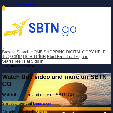
Skip to main content
Browse
Search
HOME SHOPPING
DIGITAL COPY
HELP
TRỢ GIÚP
LỊCH TRÌNH
Start Free Trial
Sign in
Start Free Trial
Sign In
Live stream preview
Watch this video and more on SBTN
GO
Watch this video and more on SBTN GO
Start your free trial
Learn more
Already subscribed?
Sign in