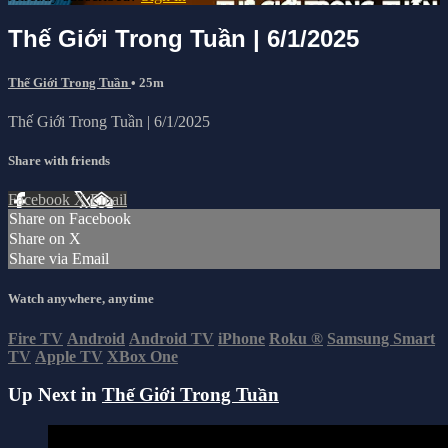
Thế Giới Trong Tuần | 6/1/2025
Thế Giới Trong Tuần
• 25m
Thế Giới Trong Tuần | 6/1/2025
Share with friends
Facebook
X
Email
Share on Facebook
Share on X
Share via Email
Watch anywhere, anytime
Fire TV
Android
Android TV
iPhone
Roku
®
Samsung Smart
TV
Apple TV
XBox One
Up Next in
Thế Giới Trong Tuần