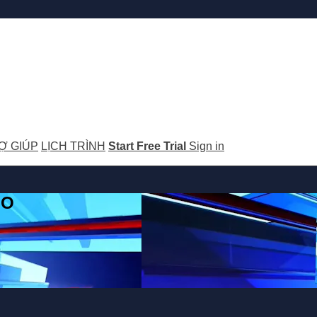
Ợ GIÚP
LỊCH TRÌNH
Start Free Trial
Sign in
GO