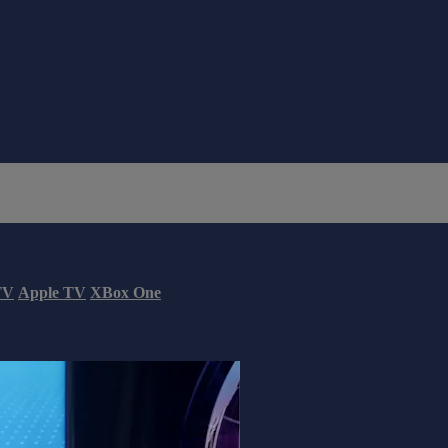
TV
Apple TV
XBox One