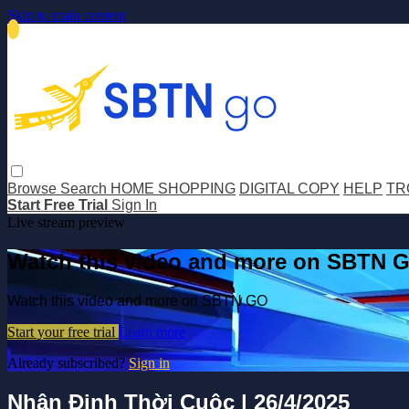
Skip to main content
Browse
Search
HOME SHOPPING
DIGITAL COPY
HELP
TR
Start Free Trial
Sign In
Live stream preview
Watch this video and more on SBTN 
Watch this video and more on SBTN GO
Start your free trial
Learn more
Already subscribed?
Sign in
Nhận Định Thời Cuộc | 26/4/2025