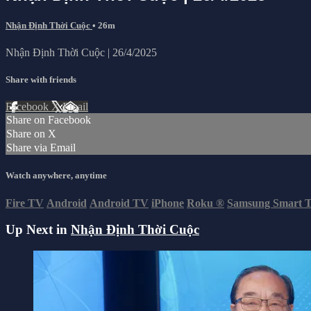
Nhận Định Thời Cuộc
• 26m
Nhận Định Thời Cuộc | 26/4/2025
Share with friends
Facebook
X
Email
Share on Facebook
Share on X
Share via Email
Watch anywhere, anytime
Fire TV
Android
Android TV
iPhone
Roku
®
Samsung Smart 
Up Next in
Nhận Định Thời Cuộc