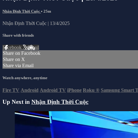
Nhận Định Thời Cuộc
• 25m
Nhận Định Thời Cuộc | 13/4/2025
Share with friends
Facebook
X
Email
Share on Facebook
Share on X
Share via Email
Watch anywhere, anytime
Fire TV
Android
Android TV
iPhone
Roku
®
Samsung Smart 
Up Next in
Nhận Định Thời Cuộc