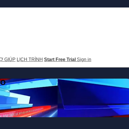
Ợ GIÚP
LỊCH TRÌNH
Start Free Trial
Sign in
GO