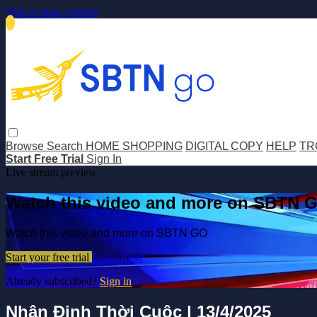
Skip to main content
Browse
Search
HOME SHOPPING
DIGITAL COPY
HELP
TR
Start Free Trial
Sign In
Live stream preview
Watch this video and more on SBTN 
Watch this video and more on SBTN GO
Start your free trial
Learn more
Already subscribed?
Sign in
Nhận Định Thời Cuộc | 13/4/2025