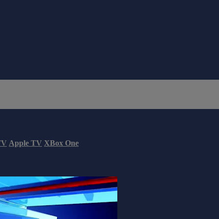
TV
Apple TV
XBox One