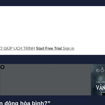
Ợ GIÚP
LỊCH TRÌNH
Start Free Trial
Sign in
GO
ận động hòa bình?”