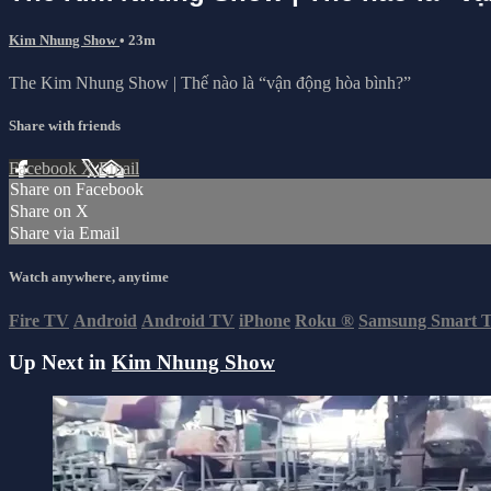
Kim Nhung Show
• 23m
The Kim Nhung Show | Thế nào là “vận động hòa bình?”
Share with friends
Facebook
X
Email
Share on Facebook
Share on X
Share via Email
Watch anywhere, anytime
Fire TV
Android
Android TV
iPhone
Roku
®
Samsung Smart 
Up Next in
Kim Nhung Show