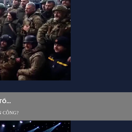
Ổ...
N CÔNG?