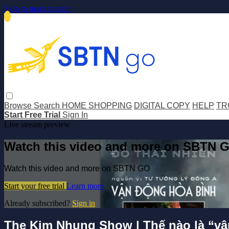
Skip to main content
Browse
Search
HOME SHOPPING
DIGITAL COPY
HELP
TR
Start Free Trial
Sign In
Live stream preview
Watch this video and more on SBTN 
Watch this video and more on SBTN GO
Start your free trial
Learn more
Already subscribed?
Sign in
The Kim Nhung Show | Thế nào là “v