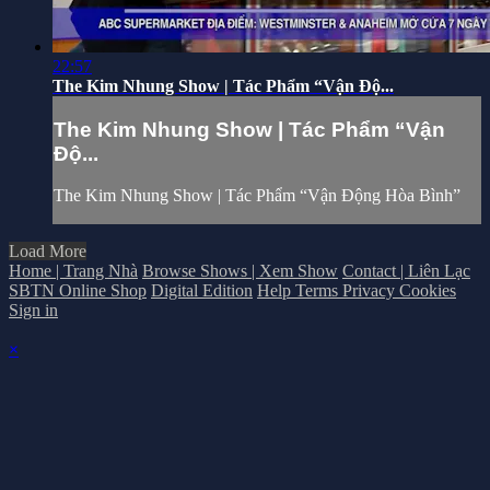
22:57
The Kim Nhung Show | Tác Phẩm “Vận Độ...
The Kim Nhung Show | Tác Phẩm “Vận
Độ...
The Kim Nhung Show | Tác Phẩm “Vận Động Hòa Bình”
Load More
Home | Trang Nhà
Browse Shows | Xem Show
Contact | Liên Lạc
SBTN Online Shop
Digital Edition
Help
Terms
Privacy
Cookies
Sign in
×