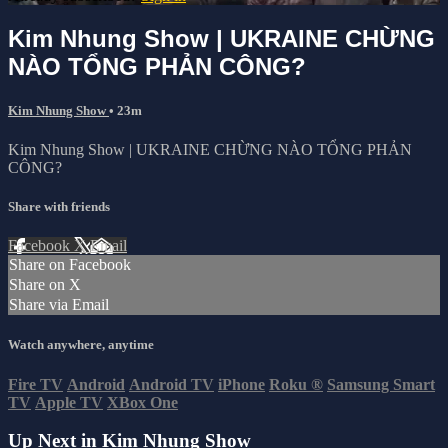
Kim Nhung Show | UKRAINE CHỪNG
NÀO TỔNG PHẢN CÔNG?
Kim Nhung Show
• 23m
Kim Nhung Show | UKRAINE CHỪNG NÀO TỔNG PHẢN
CÔNG?
Share with friends
Facebook
X
Email
Share on Facebook
Share on X
Share via Email
Watch anywhere, anytime
Fire TV
Android
Android TV
iPhone
Roku
®
Samsung Smart
TV
Apple TV
XBox One
Up Next in
Kim Nhung Show