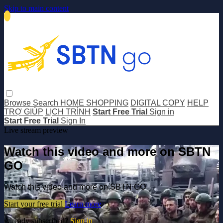
Skip to main content
Browse
Search
HOME SHOPPING
DIGITAL COPY
HELP
TRỢ GIÚP
LỊCH TRÌNH
Start Free Trial
Sign in
Start Free Trial
Sign In
Live stream preview
Watch this video and more on SBTN
GO
Watch this video and more on SBTN GO
Start your free trial
Learn more
Already subscribed?
Sign in