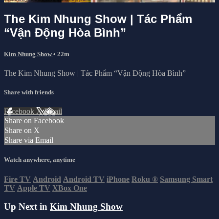
The Kim Nhung Show | Tác Phẩm
“Vận Động Hòa Bình”
Kim Nhung Show
• 22m
The Kim Nhung Show | Tác Phẩm “Vận Động Hòa Bình”
Share with friends
Facebook
X
Email
Share on Facebook
Share on X
Share via Email
Watch anywhere, anytime
Fire TV
Android
Android TV
iPhone
Roku
®
Samsung Smart
TV
Apple TV
XBox One
Up Next in
Kim Nhung Show