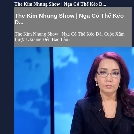
The Kim Nhung Show | Nga Có Thể Kéo D...
The Kim Nhung Show | Nga Có Thể Kéo
D...
The Kim Nhung Show | Nga Có Thể Kéo Dài Cuộc Xâm
Lược Ukraine Đến Bao Lâu?