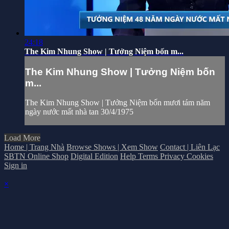
24:18
The Kim Nhung Show | Tưởng Niệm bốn m...
The Kim Nhung Show | Tưởng Niệm bốn
m...
The Kim Nhung Show | Tưởng Niệm bốn mươi tám năm
ngày nước mất nhà tan 30/4/1975
Load More
Home | Trang Nhà
Browse Shows | Xem Show
Contact | Liên Lạc
SBTN Online Shop
Digital Edition
Help
Terms
Privacy
Cookies
Sign in
×