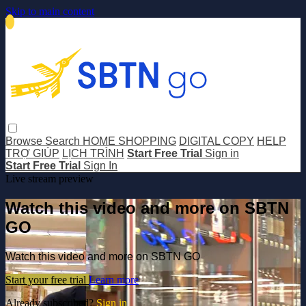
Skip to main content
Browse
Search
HOME SHOPPING
DIGITAL COPY
HELP
TRỢ GIÚP
LỊCH TRÌNH
Start Free Trial
Sign in
Start Free Trial
Sign In
Live stream preview
Watch this video and more on SBTN
GO
Watch this video and more on SBTN GO
Start your free trial
Learn more
Already subscribed?
Sign in