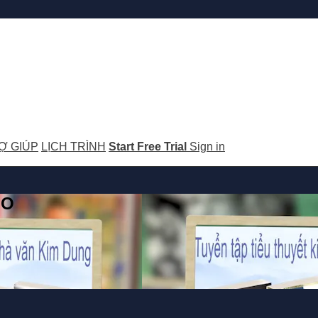
Ợ GIÚP
LỊCH TRÌNH
Start Free Trial
Sign in
GO