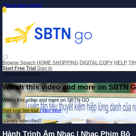
Skip to main content
Browse
Search
HOME SHOPPING
DIGITAL COPY
HELP
TR
Start Free Trial
Sign In
Live stream preview
Watch this video and more on SBTN 
Watch this video and more on SBTN GO
Start your free trial
Learn more
Already subscribed?
Sign in
Hành Trình Âm Nhạc | Nhạc Phim Bộ