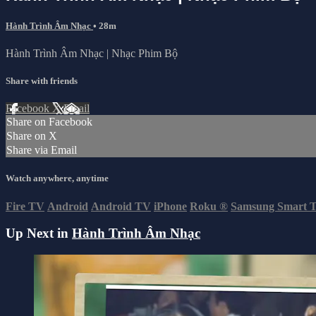
Hành Trình Âm Nhạc
• 28m
Hành Trình Âm Nhạc | Nhạc Phim Bộ
Share with friends
Facebook
X
Email
Share on Facebook
Share on X
Share via Email
Watch anywhere, anytime
Fire TV
Android
Android TV
iPhone
Roku
®
Samsung Smart 
Up Next in
Hành Trình Âm Nhạc