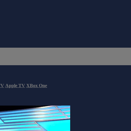
TV
Apple TV
XBox One