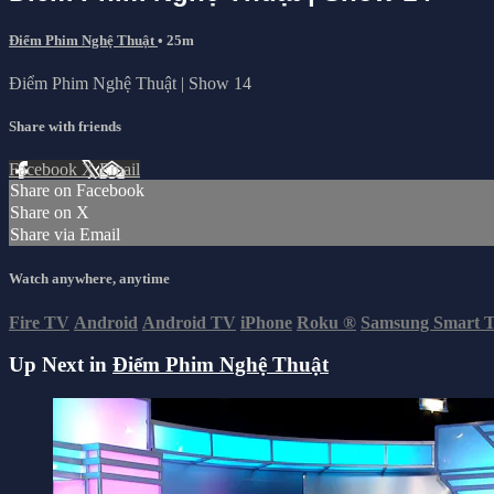
Điểm Phim Nghệ Thuật
• 25m
Điểm Phim Nghệ Thuật | Show 14
Share with friends
Facebook
X
Email
Share on Facebook
Share on X
Share via Email
Watch anywhere, anytime
Fire TV
Android
Android TV
iPhone
Roku
®
Samsung Smart 
Up Next in
Điểm Phim Nghệ Thuật