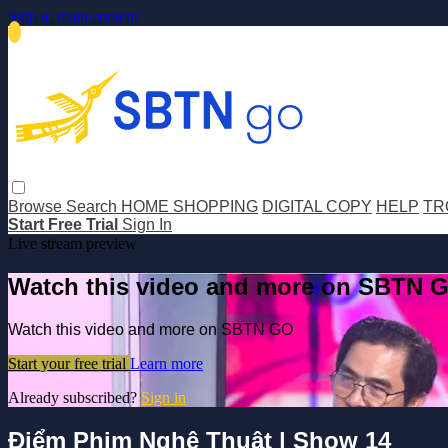
Skip to main content
Browse
Search
HOME SHOPPING
DIGITAL COPY
HELP
TR
Start Free Trial
Sign In
Live stream preview
Watch this video and more on SBTN 
Watch this video and more on SBTN GO
Start your free trial
Learn more
Already subscribed?
Sign in
Điểm Phim Nghệ Thuật | Show 14