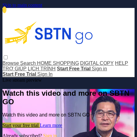
Skip to main content
Browse
Search
HOME SHOPPING
DIGITAL COPY
HELP
TRỢ GIÚP
LỊCH TRÌNH
Start Free Trial
Sign in
Start Free Trial
Sign In
Live stream preview
Watch this video and more on SBTN
GO
Watch this video and more on SBTN GO
Start your free trial
Learn more
Already subscribed?
Sign in