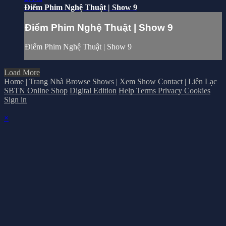
Điểm Phim Nghệ Thuật | Show 9
Điểm Phim Nghệ Thuật | Show 9
Điểm Phim Nghệ Thuật | Show 9
Load More
Home | Trang Nhà
Browse Shows | Xem Show
Contact | Liên Lạc
SBTN Online Shop
Digital Edition
Help
Terms
Privacy
Cookies
Sign in
×