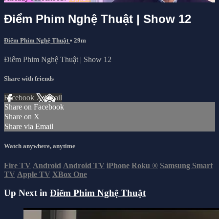
Điểm Phim Nghệ Thuật | Show 12
Điểm Phim Nghệ Thuật
• 29m
Điểm Phim Nghệ Thuật | Show 12
Share with friends
Facebook
X
Email
Share on Facebook
Share on X
Share via Email
Watch anywhere, anytime
Fire TV
Android
Android TV
iPhone
Roku
®
Samsung Smart
TV
Apple TV
XBox One
Up Next in
Điểm Phim Nghệ Thuật