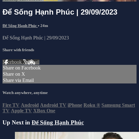
Để Sống Hạnh Phúc | 29/09/2023
Để Sống Hạnh Phúc
• 24m
Để Sống Hạnh Phúc | 29/09/2023
Share with friends
Facebook
X
Email
Share on Facebook
Share on X
Share via Email
Watch anywhere, anytime
Fire TV
Android
Android TV
iPhone
Roku
®
Samsung Smart
TV
Apple TV
XBox One
Up Next in
Để Sống Hạnh Phúc