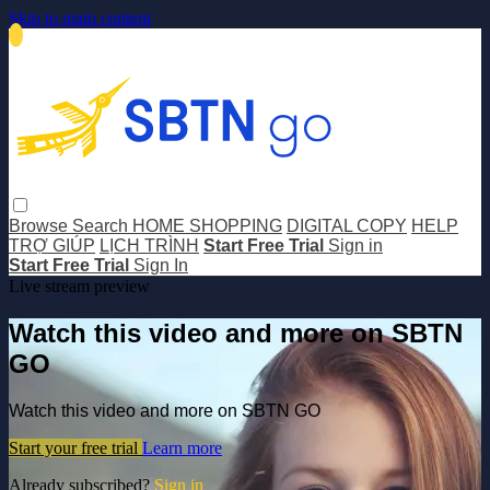
Skip to main content
Browse
Search
HOME SHOPPING
DIGITAL COPY
HELP
TRỢ GIÚP
LỊCH TRÌNH
Start Free Trial
Sign in
Start Free Trial
Sign In
Live stream preview
Watch this video and more on SBTN
GO
Watch this video and more on SBTN GO
Start your free trial
Learn more
Already subscribed?
Sign in