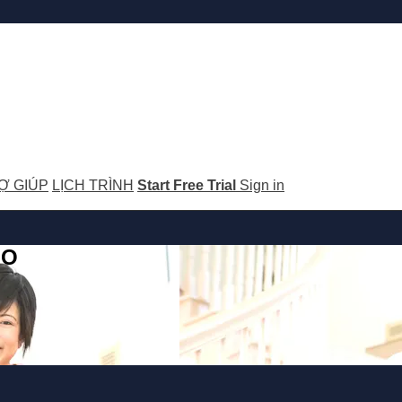
Ợ GIÚP
LỊCH TRÌNH
Start Free Trial
Sign in
GO