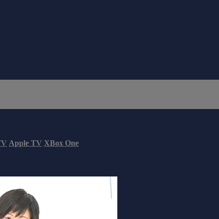
TV
Apple TV
XBox One