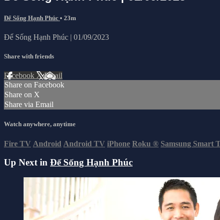
Để Sống Hạnh Phúc
• 23m
Để Sống Hạnh Phúc | 01/09/2023
Share with friends
Facebook
X
Email
Share on Facebook
Share on X
Share via Email
Watch anywhere, anytime
Fire TV
Android
Android TV
iPhone
Roku
®
Samsung Smart 
Up Next in
Để Sống Hạnh Phúc