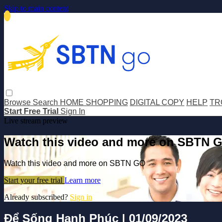
Skip to main content
Browse
Search
HOME SHOPPING
DIGITAL COPY
HELP
TR
Start Free Trial
Sign In
Live stream preview
Watch this video and more on SBTN 
Watch this video and more on SBTN GO
Start your free trial
Learn more
Already subscribed?
Sign in
Để Sống Hạnh Phúc | 01/09/2023