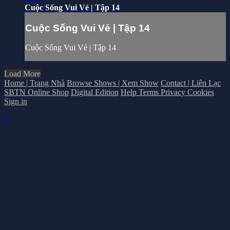
Cuộc Sống Vui Vẻ | Tập 14
Cuộc Sống Vui Vẻ | Tập 14
Cuộc Sống Vui Vẻ | Tập 14
Load More
Home | Trang Nhà
Browse Shows | Xem Show
Contact | Liên Lạc
SBTN Online Shop
Digital Edition
Help
Terms
Privacy
Cookies
Sign in
×