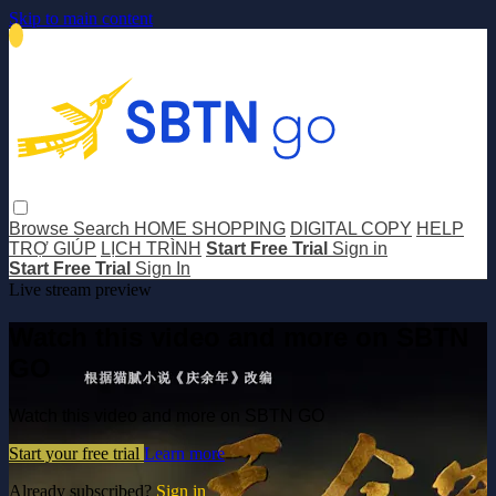
Skip to main content
Browse
Search
HOME SHOPPING
DIGITAL COPY
HELP
TRỢ GIÚP
LỊCH TRÌNH
Start Free Trial
Sign in
Start Free Trial
Sign In
Live stream preview
Watch this video and more on SBTN
GO
Watch this video and more on SBTN GO
Start your free trial
Learn more
Already subscribed?
Sign in