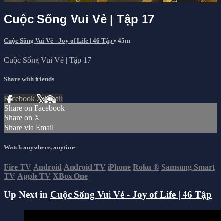
Cuộc Sống Vui Vẻ | Tập 17
Cuộc Sống Vui Vẻ - Joy of Life | 46 Tập
• 45m
Cuộc Sống Vui Vẻ | Tập 17
Share with friends
Facebook
X
Email
Share on Facebook
Share on X
Share via Email
Watch anywhere, anytime
Fire TV
Android
Android TV
iPhone
Roku
®
Samsung Smart
TV
Apple TV
XBox One
Up Next in
Cuộc Sống Vui Vẻ - Joy of Life | 46 Tập