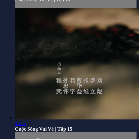
45:35
Cuộc Sống Vui Vẻ | Tập 15