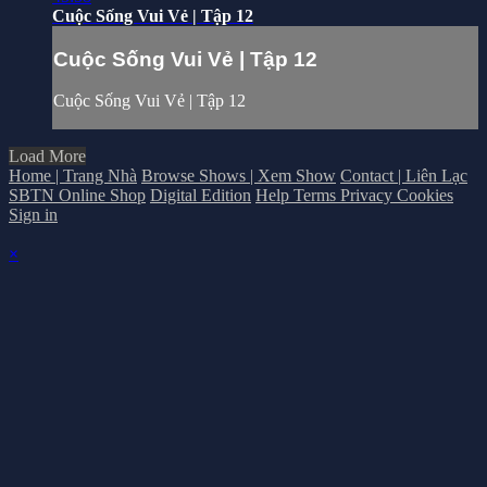
Cuộc Sống Vui Vẻ | Tập 12
Cuộc Sống Vui Vẻ | Tập 12
Cuộc Sống Vui Vẻ | Tập 12
Load More
Home | Trang Nhà
Browse Shows | Xem Show
Contact | Liên Lạc
SBTN Online Shop
Digital Edition
Help
Terms
Privacy
Cookies
Sign in
×