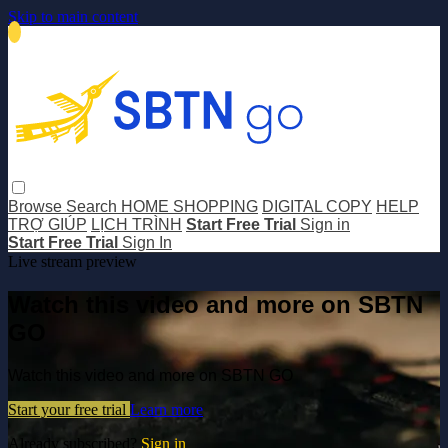
Skip to main content
Browse
Search
HOME SHOPPING
DIGITAL COPY
HELP
TRỢ GIÚP
LỊCH TRÌNH
Start Free Trial
Sign in
Start Free Trial
Sign In
Live stream preview
Watch this video and more on SBTN
GO
Watch this video and more on SBTN GO
Start your free trial
Learn more
Already subscribed?
Sign in