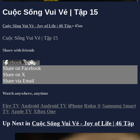
Cuộc Sống Vui Vẻ | Tập 15
Cuộc Sống Vui Vẻ - Joy of Life | 46 Tập
• 45m
Cuộc Sống Vui Vẻ | Tập 15
Share with friends
Facebook
X
Email
Share on Facebook
Share on X
Share via Email
Watch anywhere, anytime
Fire TV
Android
Android TV
iPhone
Roku
®
Samsung Smart
TV
Apple TV
XBox One
Up Next in
Cuộc Sống Vui Vẻ - Joy of Life | 46 Tập