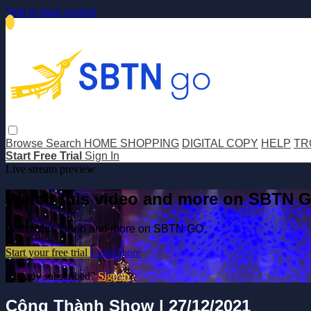
Skip to main content
Browse
Search
HOME SHOPPING
DIGITAL COPY
HELP
TR
Start Free Trial
Sign In
Live stream preview
Watch this video and more on SBTN 
Watch this video and more on SBTN GO
Start your free trial
Learn more
Already subscribed?
Sign in
Công Thành Show | 27/12/2021