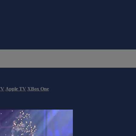
TV
Apple TV
XBox One