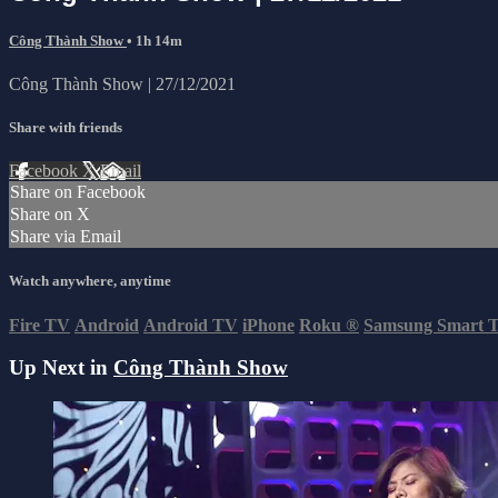
Công Thành Show
• 1h 14m
Công Thành Show | 27/12/2021
Share with friends
Facebook
X
Email
Share on Facebook
Share on X
Share via Email
Watch anywhere, anytime
Fire TV
Android
Android TV
iPhone
Roku
®
Samsung Smart 
Up Next in
Công Thành Show