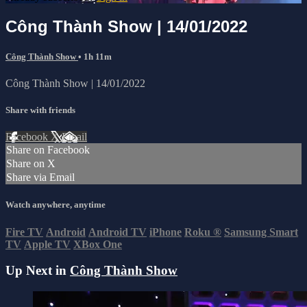
Công Thành Show | 14/01/2022
Công Thành Show
• 1h 11m
Công Thành Show | 14/01/2022
Share with friends
Facebook
X
Email
Share on Facebook
Share on X
Share via Email
Watch anywhere, anytime
Fire TV
Android
Android TV
iPhone
Roku
®
Samsung Smart
TV
Apple TV
XBox One
Up Next in
Công Thành Show