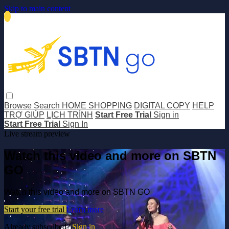
Skip to main content
Browse
Search
HOME SHOPPING
DIGITAL COPY
HELP
TRỢ GIÚP
LỊCH TRÌNH
Start Free Trial
Sign in
Start Free Trial
Sign In
Live stream preview
Watch this video and more on SBTN
GO
Watch this video and more on SBTN GO
Start your free trial
Learn more
Already subscribed?
Sign in