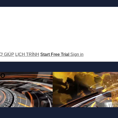
Ợ GIÚP
LỊCH TRÌNH
Start Free Trial
Sign in
GO