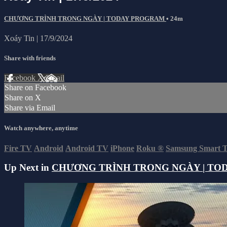
CHƯƠNG TRÌNH TRONG NGÀY | TODAY PROGRAM
• 24m
Xoáy Tin | 17/9/2024
Share with friends
Facebook
X
Email
Share on Facebook
Share on X
Share via Email
Watch anywhere, anytime
Fire TV
Android
Android TV
iPhone
Roku
®
Samsung Smart 
Up Next in
CHƯƠNG TRÌNH TRONG NGÀY | TO