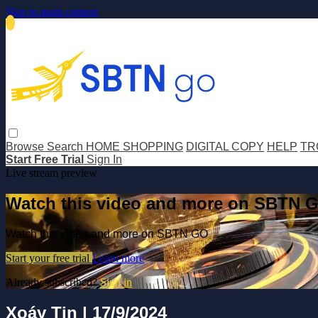
Skip to main content
Browse
Search
HOME SHOPPING
DIGITAL COPY
HELP
TR
Start Free Trial
Sign In
Live stream preview
Watch this video and more on SBTN 
Watch this video and more on SBTN GO
Start your free trial
Learn more
Already subscribed?
Sign in
Xoáy Tin | 17/9/2024