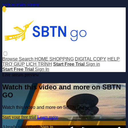
Skip to main content
Browse
Search
HOME SHOPPING
DIGITAL COPY
HELP
TRỢ GIÚP
LỊCH TRÌNH
Start Free Trial
Sign in
Start Free Trial
Sign In
Live stream preview
Watch this video and more on SBTN
GO
Watch this video and more on SBTN GO
Start your free trial
Learn more
Already subscribed?
Sign in