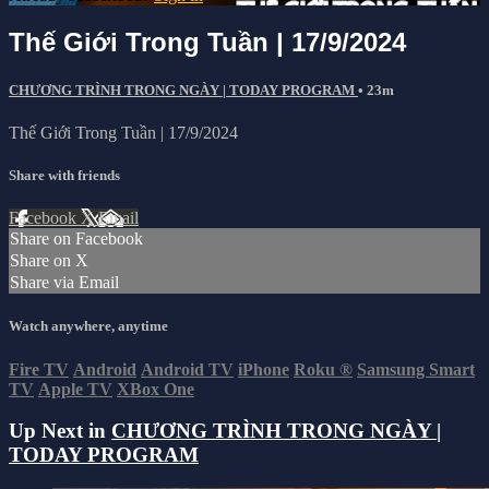
Thế Giới Trong Tuần | 17/9/2024
CHƯƠNG TRÌNH TRONG NGÀY | TODAY PROGRAM
• 23m
Thế Giới Trong Tuần | 17/9/2024
Share with friends
Facebook
X
Email
Share on Facebook
Share on X
Share via Email
Watch anywhere, anytime
Fire TV
Android
Android TV
iPhone
Roku
®
Samsung Smart
TV
Apple TV
XBox One
Up Next in
CHƯƠNG TRÌNH TRONG NGÀY |
TODAY PROGRAM