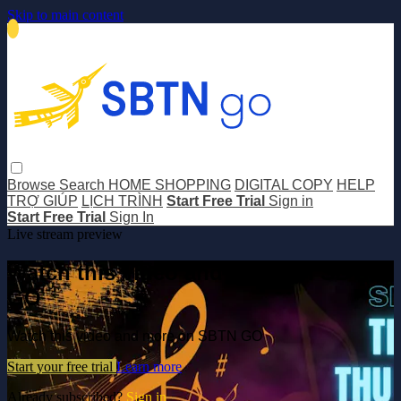
Skip to main content
Browse
Search
HOME SHOPPING
DIGITAL COPY
HELP
TRỢ GIÚP
LỊCH TRÌNH
Start Free Trial
Sign in
Start Free Trial
Sign In
Live stream preview
Watch this video and more on SBTN
GO
Watch this video and more on SBTN GO
Start your free trial
Learn more
Already subscribed?
Sign in