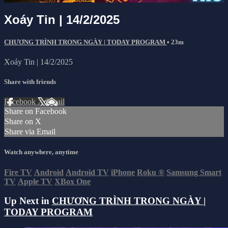
Xoáy Tin | 14/2/2025
CHƯƠNG TRÌNH TRONG NGÀY | TODAY PROGRAM
• 23m
Xoáy Tin | 14/2/2025
Share with friends
Facebook
X
Email
Share on Facebook
Share on X
Share via Email
Watch anywhere, anytime
Fire TV
Android
Android TV
iPhone
Roku
®
Samsung Smart
TV
Apple TV
XBox One
Up Next in
CHƯƠNG TRÌNH TRONG NGÀY |
TODAY PROGRAM