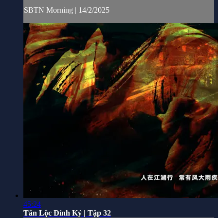
SBTN Morning | 14/2/2025
45:24
Tân Lộc Đỉnh Ký | Tập 32