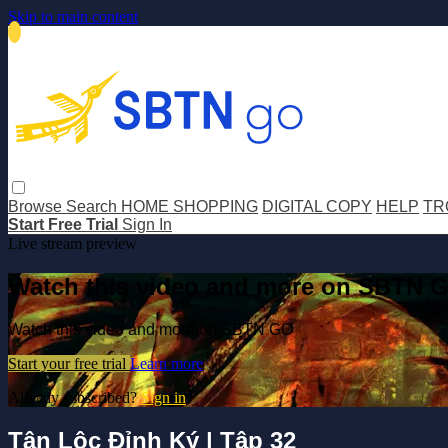
Skip to main content
Browse
Search
HOME SHOPPING
DIGITAL COPY
HELP
TR
Start Free Trial
Sign In
Live stream preview
Watch this video and more on SBTN 
Watch this video and more on SBTN GO
Start your free trial
Learn more
Already subscribed?
Sign in
Tân Lộc Đỉnh Ký | Tập 32