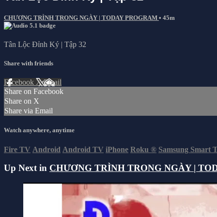
CHƯƠNG TRÌNH TRONG NGÀY | TODAY PROGRAM
• 45m
Tân Lộc Đỉnh Ký | Tập 32
Share with friends
Facebook
X
Email
Share on Facebook
Share on X
Share via Email
Watch anywhere, anytime
Fire TV
Android
Android TV
iPhone
Roku
®
Samsung Smart 
Up Next in
CHƯƠNG TRÌNH TRONG NGÀY | TO