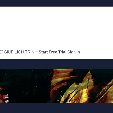
Ợ GIÚP
LỊCH TRÌNH
Start Free Trial
Sign in
GO