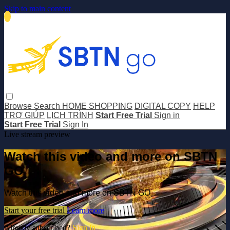
Skip to main content
Browse
Search
HOME SHOPPING
DIGITAL COPY
HELP
TRỢ GIÚP
LỊCH TRÌNH
Start Free Trial
Sign in
Start Free Trial
Sign In
Live stream preview
Watch this video and more on SBTN
GO
Watch this video and more on SBTN GO
Start your free trial
Learn more
Already subscribed?
Sign in