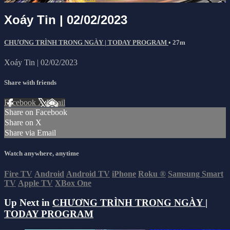
Xoáy Tin | 02/02/2023
CHƯƠNG TRÌNH TRONG NGÀY | TODAY PROGRAM
• 27m
Xoáy Tin | 02/02/2023
Share with friends
Facebook
X
Email
Share on Facebook
Share on X
Share via Email
Watch anywhere, anytime
Fire TV
Android
Android TV
iPhone
Roku
®
Samsung Smart
TV
Apple TV
XBox One
Up Next in
CHƯƠNG TRÌNH TRONG NGÀY |
TODAY PROGRAM