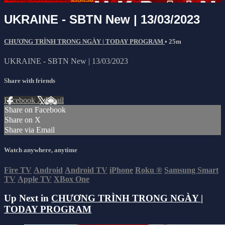
UKRAINE - SBTN New | 13/03/2023
CHƯƠNG TRÌNH TRONG NGÀY | TODAY PROGRAM
• 25m
UKRAINE - SBTN New | 13/03/2023
Share with friends
Facebook
X
Email
Share on Facebook
Share on X
Share via Email
Watch anywhere, anytime
Fire TV
Android
Android TV
iPhone
Roku
®
Samsung Smart
TV
Apple TV
XBox One
Up Next in
CHƯƠNG TRÌNH TRONG NGÀY |
TODAY PROGRAM