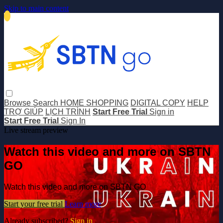
Skip to main content
Browse
Search
HOME SHOPPING
DIGITAL COPY
HELP
TRỢ GIÚP
LỊCH TRÌNH
Start Free Trial
Sign in
Start Free Trial
Sign In
Live stream preview
Watch this video and more on SBTN
GO
Watch this video and more on SBTN GO
Start your free trial
Learn more
Already subscribed?
Sign in