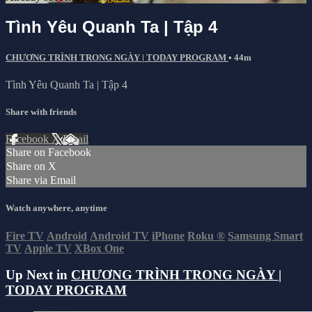
Tình Yêu Quanh Ta | Tập 4
CHƯƠNG TRÌNH TRONG NGÀY | TODAY PROGRAM
• 44m
Tình Yêu Quanh Ta | Tập 4
Share with friends
Facebook
X
Email
Share on Facebook
Share on X
Share via Email
Watch anywhere, anytime
Fire TV
Android
Android TV
iPhone
Roku
®
Samsung Smart
TV
Apple TV
XBox One
Up Next in
CHƯƠNG TRÌNH TRONG NGÀY |
TODAY PROGRAM