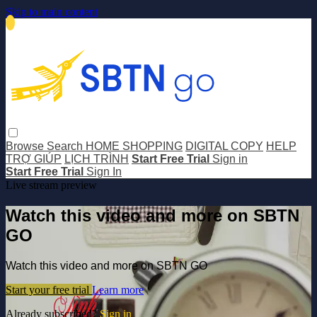
Skip to main content
Browse
Search
HOME SHOPPING
DIGITAL COPY
HELP
TRỢ GIÚP
LỊCH TRÌNH
Start Free Trial
Sign in
Start Free Trial
Sign In
Live stream preview
Watch this video and more on SBTN
GO
Watch this video and more on SBTN GO
Start your free trial
Learn more
Already subscribed?
Sign in