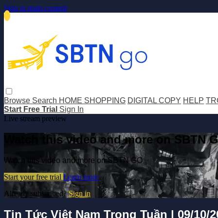
Skip to main content
Browse
Search
HOME SHOPPING
DIGITAL COPY
HELP
TR
Start Free Trial
Sign In
Live stream preview
Watch this video and more on SBTN 
Watch this video and more on SBTN GO
Start your free trial
Learn more
Already subscribed?
Sign in
Tin Tức Việt Nam Trong Tuần | 09/10/2