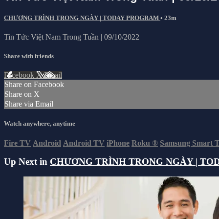
CHƯƠNG TRÌNH TRONG NGÀY | TODAY PROGRAM
• 23m
Tin Tức Việt Nam Trong Tuần | 09/10/2022
Share with friends
Facebook
X
Email
Share on Facebook
Share on X
Share via Email
Watch anywhere, anytime
Fire TV
Android
Android TV
iPhone
Roku
®
Samsung Smart 
Up Next in
CHƯƠNG TRÌNH TRONG NGÀY | TO