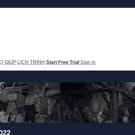
Ợ GIÚP
LỊCH TRÌNH
Start Free Trial
Sign in
GO
022