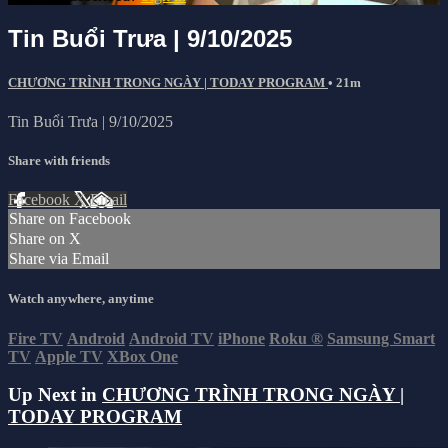
Tin Buổi Trưa | 9/10/2025
CHƯƠNG TRÌNH TRONG NGÀY | TODAY PROGRAM
• 21m
Tin Buổi Trưa | 9/10/2025
Share with friends
Facebook
X
Email
Share on Facebook
Share on X
Share via Email
Watch anywhere, anytime
Fire TV
Android
Android TV
iPhone
Roku
®
Samsung Smart
TV
Apple TV
XBox One
Up Next in
CHƯƠNG TRÌNH TRONG NGÀY |
TODAY PROGRAM