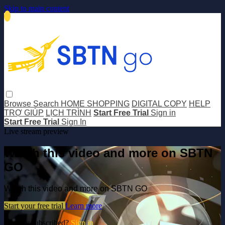
Skip to main content
Browse
Search
HOME SHOPPING
DIGITAL COPY
HELP
TRỢ GIÚP
LỊCH TRÌNH
Start Free Trial
Sign in
Start Free Trial
Sign In
Live stream preview
Watch this video and more on SBTN
GO
Watch this video and more on SBTN GO
Start your free trial
Learn more
Already subscribed?
Sign in