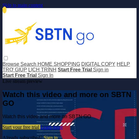
Skip to main content
Browse
Search
HOME SHOPPING
DIGITAL COPY
HELP
TRỢ GIÚP
LỊCH TRÌNH
Start Free Trial
Sign in
Start Free Trial
Sign In
Live stream preview
Watch this video and more on SBTN
GO
Watch this video and more on SBTN GO
Start your free trial
Learn more
Already subscribed?
Sign in