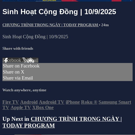
Sinh Hoạt Cộng Đồng | 10/9/2025
CHƯƠNG TRÌNH TRONG NGÀY | TODAY PROGRAM
• 24m
Sinh Hoạt Cộng Đồng | 10/9/2025
Share with friends
Facebook
X
Email
Share on Facebook
Share on X
Share via Email
Watch anywhere, anytime
Fire TV
Android
Android TV
iPhone
Roku
®
Samsung Smart
TV
Apple TV
XBox One
Up Next in
CHƯƠNG TRÌNH TRONG NGÀY |
TODAY PROGRAM