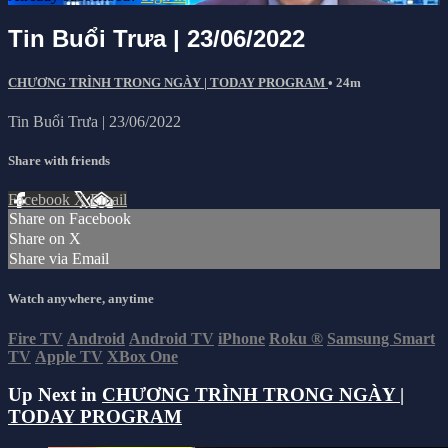
Tin Buổi Trưa | 23/06/2022
CHƯƠNG TRÌNH TRONG NGÀY | TODAY PROGRAM
• 24m
Tin Buổi Trưa | 23/06/2022
Share with friends
Facebook
X
Email
Share on Facebook
Share on X
Share via Email
Watch anywhere, anytime
Fire TV
Android
Android TV
iPhone
Roku
®
Samsung Smart
TV
Apple TV
XBox One
Up Next in
CHƯƠNG TRÌNH TRONG NGÀY |
TODAY PROGRAM