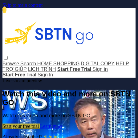
Skip to main content
Browse
Search
HOME SHOPPING
DIGITAL COPY
HELP
TRỢ GIÚP
LỊCH TRÌNH
Start Free Trial
Sign in
Start Free Trial
Sign In
Live stream preview
Watch this video and more on SBTN
GO
Watch this video and more on SBTN GO
Start your free trial
Learn more
Already subscribed?
Sign in